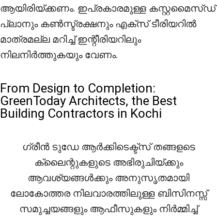
ആയിരിയ്ക്കണം. ഇപ്രകാരമുള്ള കസ്റ്റമൈസ്ഡ്
പ്ലാനും കൺസ്ട്രക്ഷനും എക്സ് ടീരിയറിൽ
മാത്രമല്ല മറിച്ച് ഇന്റീരിയറിലും
നിലനിർത്തുകയും വേണം.
From Design to Completion:
GreenToday Architects, the Best
Building Contractors in Kochi
ഗ്രീൻ ടുഡേ ആർക്കിടെക്ട്സ് തങ്ങളടെ
ക്ലൈന്റുകളുടെ അഭിരുചിയ്ക്കും
ആവശ്യങ്ങൾക്കും അനുസൃതമായി
ലോകോത്തര നിലവാരത്തിലുള്ള ബിസിനസ്സ്
സമുച്ചയങ്ങളും ആഫീസുകളും നിർമ്മിച്ച്