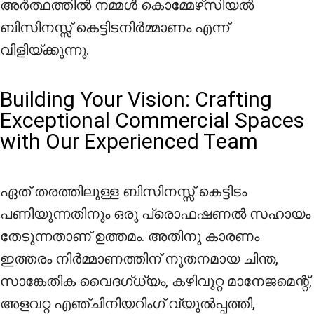
അർത്ഥത്തിൽ നമ്മൾ കൊമ്മേഴ്‌സിയൽ
ബിസിനസ്സ് കെട്ടിടനിർമ്മാണം എന്ന്
വിളിയ്ക്കുന്നു.
Building Your Vision: Crafting
Exceptional Commercial Spaces
with Our Experienced Team
ഏത് തരത്തിലുള്ള ബിസിനസ്സ് കെട്ടിടം
പണിയുന്നതിനും ഒരു പ്രൊഫഷണൽ സഹായം
തേടുന്നതാണ് ഉത്തമം. അതിനു കാരണം
ഇത്തരം നിർമ്മാണത്തിന് നൂതനമായ ചിന്ത,
സാങ്കേതിക വൈദഗ്ധ്യം, കഴിവുറ്റ മാനേജമെന്റ്,
അളവറ്റ എഞ്ചിനിയറിംഗ് വ്യുൽപ്പത്തി,